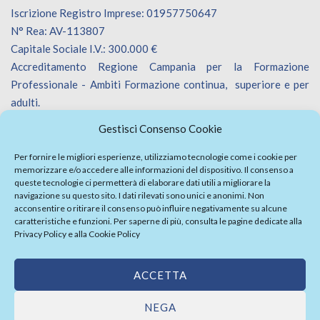
Iscrizione Registro Imprese: 01957750647
N° Rea: AV-113807
Capitale Sociale I.V.: 300.000 €
Accreditamento Regione Campania per la Formazione
Professionale - Ambiti Formazione continua, superiore e per
adulti.
Accreditamento Regione Veneto per la Formazione
Gestisci Consenso Cookie
Professionale - Ambiti Formazione continua.
Iscrizione Catalogo Fornitori Innoveneto.
Per fornire le migliori esperienze, utilizziamo tecnologie come i cookie per
memorizzare e/o accedere alle informazioni del dispositivo. Il consenso a
queste tecnologie ci permetterà di elaborare dati utili a migliorare la
navigazione su questo sito. I dati rilevati sono unici e anonimi. Non
acconsentire o ritirare il consenso può influire negativamente su alcune
caratteristiche e funzioni. Per saperne di più, consulta le pagine dedicate alla
Privacy Policy
e alla
Cookie Policy
Firma Elettronica Avanzata
Politica Parità di Genere
ACCETTA
Politica della sicurezza informazioni
Whistleblowing
|
Privacy Policy
NEGA