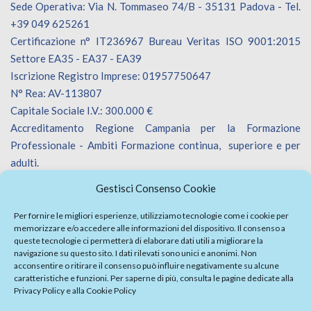
Sede Operativa: Via N. Tommaseo 74/B - 35131 Padova - Tel.
+39 049 625261
Certificazione n° IT236967 Bureau Veritas ISO 9001:2015
Settore EA35 - EA37 - EA39
Iscrizione Registro Imprese: 01957750647
N° Rea: AV-113807
Capitale Sociale I.V.: 300.000 €
Accreditamento Regione Campania per la Formazione
Professionale - Ambiti Formazione continua, superiore e per
adulti.
Accreditamento Regione Veneto per la Formazione
Gestisci Consenso Cookie
Professionale - Ambiti Formazione continua.
Iscrizione Catalogo Fornitori Innoveneto.
Per fornire le migliori esperienze, utilizziamo tecnologie come i cookie per
memorizzare e/o accedere alle informazioni del dispositivo. Il consenso a
queste tecnologie ci permetterà di elaborare dati utili a migliorare la
navigazione su questo sito. I dati rilevati sono unici e anonimi. Non
acconsentire o ritirare il consenso può influire negativamente su alcune
caratteristiche e funzioni. Per saperne di più, consulta le pagine dedicate alla
Privacy Policy
e alla
Cookie Policy
Firma Elettronica Avanzata