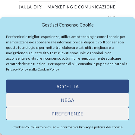
[AULA-DIR] – MARKETING E COMUNICAZIONE
(14)
Gestisci Consenso Cookie
[AULA-DIR] – ORGANIZZAZIONE E RISORSE
Per fornire le migliori esperienze, utilizziamo tecnologie come i cookie per
UMANE
memorizzare e/o accedere alle informazioni del dispositivo. Il consenso a
queste tecnologie ci permetterà di elaborare dati utili a migliorare la
(6)
navigazione su questo sito. I dati rilevati sono unici e anonimi. Non
acconsentire o ritirare il consenso può influire negativamente su alcune
[AULA-DIR] – PROBLEM SOLVING E DECISION
caratteristiche e funzioni. Per saperne di più, consulta le pagine dedicate alla
Privacy Policy
e alla
Cookie Policy
MAKING
(2)
ACCETTA
[AULA-DIR] – RESILIENZA ED EFFICACIA
NEGA
PERSONALE
PREFERENZE
(1)
[AULA-DIR] – STRATEGIA E PIANIFICAZIONE
Cookie Policy
Termini d’uso – informativa Privacy e politica dei cookie
(3)