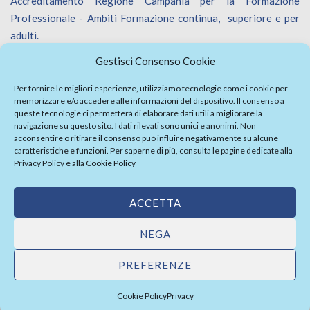
Accreditamento Regione Campania per la Formazione
Professionale - Ambiti Formazione continua, superiore e per
adulti.
Accreditamento Regione Veneto per la Formazione
Gestisci Consenso Cookie
Professionale - Ambiti Formazione continua.
Iscrizione Catalogo Fornitori Innoveneto.
Per fornire le migliori esperienze, utilizziamo tecnologie come i cookie per
memorizzare e/o accedere alle informazioni del dispositivo. Il consenso a
queste tecnologie ci permetterà di elaborare dati utili a migliorare la
navigazione su questo sito. I dati rilevati sono unici e anonimi. Non
acconsentire o ritirare il consenso può influire negativamente su alcune
caratteristiche e funzioni. Per saperne di più, consulta le pagine dedicate alla
Privacy Policy
e alla
Cookie Policy
Firma Elettronica Avanzata
Politica Parità di Genere
ACCETTA
Politica della sicurezza informazioni
Whistleblowing
|
Privacy Policy
NEGA
PREFERENZE
Cookie Policy
Privacy