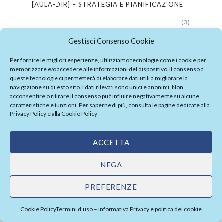
[AULA-DIR] – STRATEGIA E PIANIFICAZIONE
(3)
[AULA-DIR] – TEAM WORKING E TEAM
Gestisci Consenso Cookie
BUILDING
Per fornire le migliori esperienze, utilizziamo tecnologie come i cookie per
memorizzare e/o accedere alle informazioni del dispositivo. Il consenso a
(3)
queste tecnologie ci permetterà di elaborare dati utili a migliorare la
navigazione su questo sito. I dati rilevati sono unici e anonimi. Non
news/eventi
(7)
acconsentire o ritirare il consenso può influire negativamente su alcune
caratteristiche e funzioni. Per saperne di più, consulta le pagine dedicate alla
Senza categoria
(1)
Privacy Policy
e alla
Cookie Policy
ACCETTA
POPULAR POSTS
NEGA
IT’S CHRISTMAS TIME
20 Aprile 2017
PREFERENZE
EVENTO FINALE: TECNICO PER LA
Cookie Policy
Termini d’uso – informativa Privacy e politica dei cookie
VALORIZZAZIONE E PROMOZIONE DEI
BENI E DELLE ATTIVITÀ CULTURALI