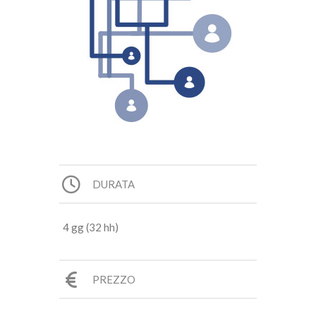
DURATA
4 gg (32 hh)
PREZZO