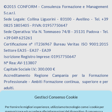
©2015 CONFORM - Consulenza Formazione e Management
S.c.a.r.l.
Sede Legale: Collina Liguorini - 83100 - Avellino - Tel. +39
0825 1805405 - P.IVA: 01957750647
Sede Operativa: Via N. Tommaseo 74/B - 35131 Padova - Tel.
+39 049 625261
Certificazione n° IT236967 Bureau Veritas ISO 9001:2015
Settore EA35 - EA37 - EA39
Iscrizione Registro Imprese: 01957750647
N° Rea: AV-113807
Capitale Sociale I.V.: 300.000 €
Accreditamento Regione Campania per la Formazione
Professionale - Ambiti Formazione continua, superiore e per
adulti.
Accreditamento Regione Veneto per la Formazione
Gestisci Consenso Cookie
Professionale - Ambiti Formazione continua.
Iscrizione Catalogo Fornitori Innoveneto.
Per fornire le migliori esperienze, utilizziamo tecnologie come i cookie per
memorizzare e/o accedere alle informazioni del dispositivo. Il consenso a