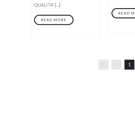
QUALITA’ [...]
READ 
READ MORE
1