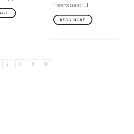
l’incertezza ed [...]
MORE
READ MORE
2
3