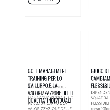
READ MORE
GOLF MANAGEMENT
GIOCO DI
TRAINING PER LO
CAMBIAM
SVILUPPO E LA
FLESSIBIL
CATALOGO AZIENDE -
CATALOGO
VALORIZZAZIONE DELLE
DIPENDENTI GOLF
DIPENDEN
MANAGEMENT TRAINING
SQUADRA,
QUALITA’ INDIVIDUALI
PER LO SVILUPPO E LA
FLESSIBILI
VALORIZZAZIONE DELLE
corso “Gioco 