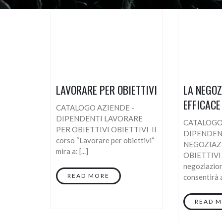
LAVORARE PER OBIETTIVI
LA NEGOZ
EFFICACE
CATALOGO AZIENDE -
DIPENDENTI LAVORARE
CATALOGO
PER OBIETTIVI OBIETTIVI Il
DIPENDEN
corso “Lavorare per obiettivi”
NEGOZIAZ
mira a: [...]
OBIETTIVI I
negoziazion
READ MORE
consentirà ai
READ 