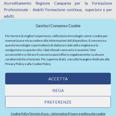
Accreditamento Regione Campania per la Formazione
Professionale - Ambiti Formazione continua, superiore e per
adulti.
Accreditamento Regione Veneto per la Formazione
Gestisci Consenso Cookie
Professionale - Ambiti Formazione continua.
Iscrizione Catalogo Fornitori Innoveneto.
Per fornire le migliori esperienze, utilizziamo tecnologie come i cookie per
memorizzare e/o accedere alle informazioni del dispositivo. Il consenso a
queste tecnologie ci permetterà di elaborare dati utili a migliorare la
navigazione su questo sito. I dati rilevati sono unici e anonimi. Non
acconsentire o ritirare il consenso può influire negativamente su alcune
caratteristiche e funzioni. Per saperne di più, consulta le pagine dedicate alla
Privacy Policy
e alla
Cookie Policy
Firma Elettronica Avanzata
Politica Parità di Genere
ACCETTA
Politica della sicurezza informazioni
Whistleblowing
|
Privacy Policy
NEGA
PREFERENZE
Cookie Policy
Termini d’uso – informativa Privacy e politica dei cookie