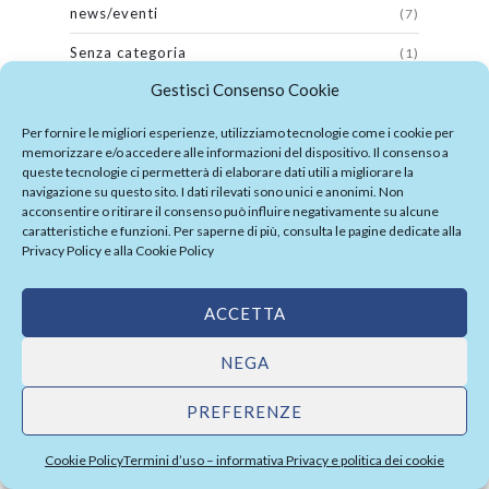
news/eventi
(7)
Senza categoria
(1)
Gestisci Consenso Cookie
Per fornire le migliori esperienze, utilizziamo tecnologie come i cookie per
POPULAR POSTS
memorizzare e/o accedere alle informazioni del dispositivo. Il consenso a
queste tecnologie ci permetterà di elaborare dati utili a migliorare la
IT’S CHRISTMAS TIME
navigazione su questo sito. I dati rilevati sono unici e anonimi. Non
20 Aprile 2017
acconsentire o ritirare il consenso può influire negativamente su alcune
caratteristiche e funzioni. Per saperne di più, consulta le pagine dedicate alla
Privacy Policy
e alla
Cookie Policy
EVENTO FINALE: TECNICO PER LA
VALORIZZAZIONE E PROMOZIONE DEI
BENI E DELLE ATTIVITÀ CULTURALI
18 Dicembre 2015
ACCETTA
CIBUS 2016
NEGA
24 Maggio 2016
PREFERENZE
E:VENTI
Cookie Policy
Termini d’uso – informativa Privacy e politica dei cookie
20 Aprile 2017