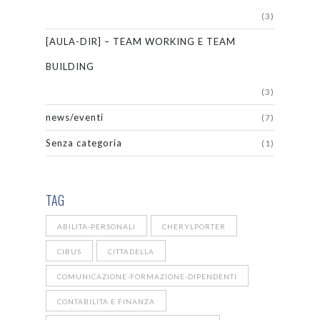
(3)
[AULA-DIR] – TEAM WORKING E TEAM
BUILDING
(3)
news/eventi
(7)
Senza categoria
(1)
TAG
ABILITA-PERSONALI
CHERYLPORTER
CIBUS
CITTADELLA
COMUNICAZIONE-FORMAZIONE-DIPENDENTI
CONTABILITA E FINANZA