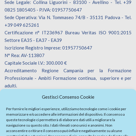
Sede Legale: Collina Liguorini - 83100 - Avellino - Tel. +39
0825 1805405 - P.IVA: 01957750647
Sede Operativa: Via N. Tommaseo 74/B - 35131 Padova - Tel.
+39 049 625261
Certificazione n° IT236967 Bureau Veritas ISO 9001:2015
Settore EA35 - EA37 - EA39
Iscrizione Registro Imprese: 01957750647
N° Rea: AV-113807
Capitale Sociale I.V.: 300.000 €
Accreditamento Regione Campania per la Formazione
Professionale - Ambiti Formazione continua, superiore e per
adulti.
Accreditamento Regione Veneto per la Formazione
Gestisci Consenso Cookie
Professionale - Ambiti Formazione continua.
Iscrizione Catalogo Fornitori Innoveneto.
Per fornire le migliori esperienze, utilizziamo tecnologie come i cookie per
memorizzare e/o accedere alle informazioni del dispositivo. Il consenso a
queste tecnologie ci permetterà di elaborare dati utili a migliorare la
navigazione su questo sito. I dati rilevati sono unici e anonimi. Non
acconsentire o ritirare il consenso può influire negativamente su alcune