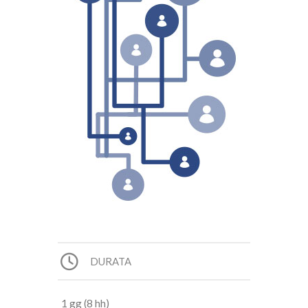
DURATA
1 gg (8 hh)