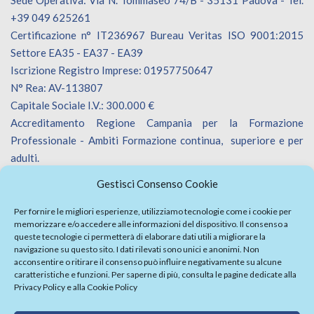
+39 049 625261
Certificazione n° IT236967 Bureau Veritas ISO 9001:2015
Settore EA35 - EA37 - EA39
Iscrizione Registro Imprese: 01957750647
N° Rea: AV-113807
Capitale Sociale I.V.: 300.000 €
Accreditamento Regione Campania per la Formazione
Professionale - Ambiti Formazione continua, superiore e per
adulti.
Accreditamento Regione Veneto per la Formazione
Gestisci Consenso Cookie
Professionale - Ambiti Formazione continua.
Iscrizione Catalogo Fornitori Innoveneto.
Per fornire le migliori esperienze, utilizziamo tecnologie come i cookie per
memorizzare e/o accedere alle informazioni del dispositivo. Il consenso a
queste tecnologie ci permetterà di elaborare dati utili a migliorare la
navigazione su questo sito. I dati rilevati sono unici e anonimi. Non
acconsentire o ritirare il consenso può influire negativamente su alcune
caratteristiche e funzioni. Per saperne di più, consulta le pagine dedicate alla
Privacy Policy
e alla
Cookie Policy
Firma Elettronica Avanzata
Politica Parità di Genere