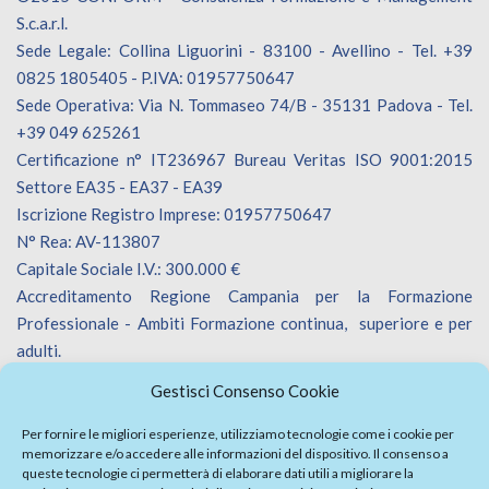
S.c.a.r.l.
Sede Legale: Collina Liguorini - 83100 - Avellino - Tel. +39
0825 1805405 - P.IVA: 01957750647
Sede Operativa: Via N. Tommaseo 74/B - 35131 Padova - Tel.
+39 049 625261
Certificazione n° IT236967 Bureau Veritas ISO 9001:2015
Settore EA35 - EA37 - EA39
Iscrizione Registro Imprese: 01957750647
N° Rea: AV-113807
Capitale Sociale I.V.: 300.000 €
Accreditamento Regione Campania per la Formazione
Professionale - Ambiti Formazione continua, superiore e per
adulti.
Accreditamento Regione Veneto per la Formazione
Gestisci Consenso Cookie
Professionale - Ambiti Formazione continua.
Iscrizione Catalogo Fornitori Innoveneto.
Per fornire le migliori esperienze, utilizziamo tecnologie come i cookie per
memorizzare e/o accedere alle informazioni del dispositivo. Il consenso a
queste tecnologie ci permetterà di elaborare dati utili a migliorare la