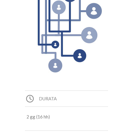
DURATA
2 gg (16 hh)