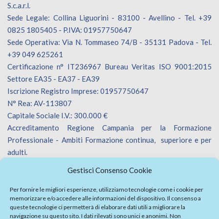
S.c.a.r.l.
Sede Legale: Collina Liguorini - 83100 - Avellino - Tel. +39
0825 1805405 - P.IVA: 01957750647
Sede Operativa: Via N. Tommaseo 74/B - 35131 Padova - Tel.
+39 049 625261
Certificazione n° IT236967 Bureau Veritas ISO 9001:2015
Settore EA35 - EA37 - EA39
Iscrizione Registro Imprese: 01957750647
N° Rea: AV-113807
Capitale Sociale I.V.: 300.000 €
Accreditamento Regione Campania per la Formazione
Professionale - Ambiti Formazione continua, superiore e per
adulti.
Accreditamento Regione Veneto per la Formazione
Gestisci Consenso Cookie
Professionale - Ambiti Formazione continua.
Iscrizione Catalogo Fornitori Innoveneto.
Per fornire le migliori esperienze, utilizziamo tecnologie come i cookie per
memorizzare e/o accedere alle informazioni del dispositivo. Il consenso a
queste tecnologie ci permetterà di elaborare dati utili a migliorare la
navigazione su questo sito. I dati rilevati sono unici e anonimi. Non