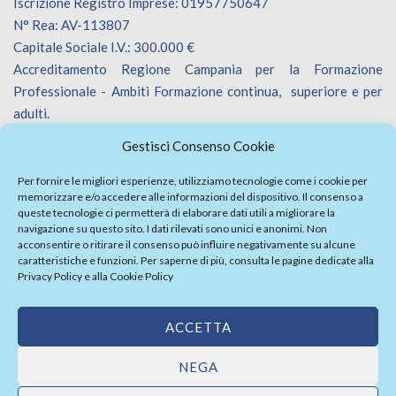
Iscrizione Registro Imprese: 01957750647
N° Rea: AV-113807
Capitale Sociale I.V.: 300.000 €
Accreditamento Regione Campania per la Formazione
Professionale - Ambiti Formazione continua, superiore e per
adulti.
Accreditamento Regione Veneto per la Formazione
Gestisci Consenso Cookie
Professionale - Ambiti Formazione continua.
Iscrizione Catalogo Fornitori Innoveneto.
Per fornire le migliori esperienze, utilizziamo tecnologie come i cookie per
memorizzare e/o accedere alle informazioni del dispositivo. Il consenso a
queste tecnologie ci permetterà di elaborare dati utili a migliorare la
navigazione su questo sito. I dati rilevati sono unici e anonimi. Non
acconsentire o ritirare il consenso può influire negativamente su alcune
caratteristiche e funzioni. Per saperne di più, consulta le pagine dedicate alla
Privacy Policy
e alla
Cookie Policy
Firma Elettronica Avanzata
Politica Parità di Genere
ACCETTA
Politica della sicurezza informazioni
Whistleblowing
|
Privacy Policy
NEGA