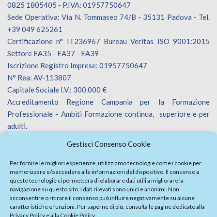
0825 1805405 - P.IVA: 01957750647
Sede Operativa: Via N. Tommaseo 74/B - 35131 Padova - Tel.
+39 049 625261
Certificazione n° IT236967 Bureau Veritas ISO 9001:2015
Settore EA35 - EA37 - EA39
Iscrizione Registro Imprese: 01957750647
N° Rea: AV-113807
Capitale Sociale I.V.: 300.000 €
Accreditamento Regione Campania per la Formazione
Professionale - Ambiti Formazione continua, superiore e per
adulti.
Accreditamento Regione Veneto per la Formazione
Gestisci Consenso Cookie
Professionale - Ambiti Formazione continua.
Iscrizione Catalogo Fornitori Innoveneto.
Per fornire le migliori esperienze, utilizziamo tecnologie come i cookie per
memorizzare e/o accedere alle informazioni del dispositivo. Il consenso a
queste tecnologie ci permetterà di elaborare dati utili a migliorare la
navigazione su questo sito. I dati rilevati sono unici e anonimi. Non
acconsentire o ritirare il consenso può influire negativamente su alcune
caratteristiche e funzioni. Per saperne di più, consulta le pagine dedicate alla
Privacy Policy
e alla
Cookie Policy