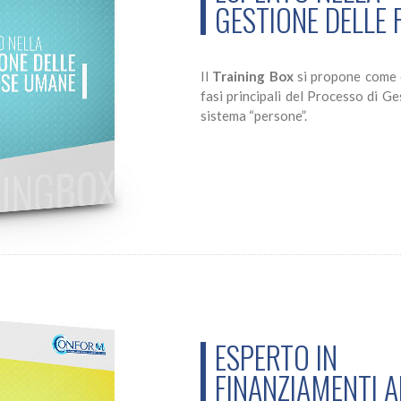
GESTIONE DELLE
Il
Training Box
si propone come o
fasi principali del Processo di G
sistema “persone”.
ESPERTO IN
FINANZIAMENTI A