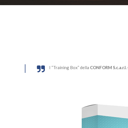
I “Training Box” della
CONFORM S.c.a.r.l.