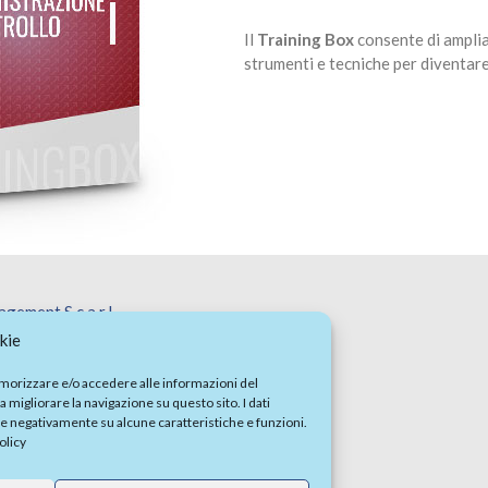
Il
Training Box
consente di amplia
strumenti e tecniche per diventar
ment S.c.a.r.l.
- Tel. +39 0825 1805405 - P.IVA: 01957750647
kie
ova - Tel. +39 049 625261
emorizzare e/o accedere alle informazioni del
01:2015 Settore EA35 - EA37 - EA39
a migliorare la navigazione su questo sito. I dati
ire negativamente su alcune caratteristiche e funzioni.
olicy