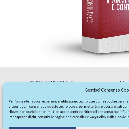
©2015 CONFORM - Consulenza Formazione e Manage
Sede Legale: Collina Liguorini - 83100 - Avellino 
Gestisci Consenso Coo
Sede Operativa: Via N. Tommaseo 74/B - 35131 Pad
Per fornire le migliori esperienze, utilizziamo tecnologie come i cookie per m
Certificazione n° IT236967 Bureau Veritas ISO 90
dispositivo. Il consenso a queste tecnologie ci permetterà di elaborare dati utili 
Iscrizione Registro Imprese: 01957750647
rilevati sono unici e anonimi. Non acconsentire o ritirare il consenso può influ
Per saperne di più, consulta le pagine dedicate alla
Privacy Policy
e alla
Cookie P
N° Rea: AV-113807
Capitale Sociale I.V.: 300.000 €